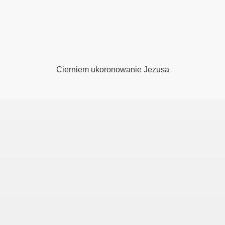
kaliami
 i orzechem wloskim
Cierniem ukoronowanie Jezusa