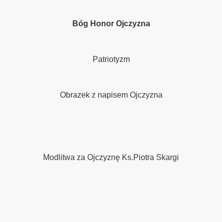
kaliami
Bóg Honor Ojczyzna
 i orzechem wloskim
Patriotyzm
Obrazek z napisem Ojczyzna
Modlitwa za Ojczyznę Ks.Piotra Skargi