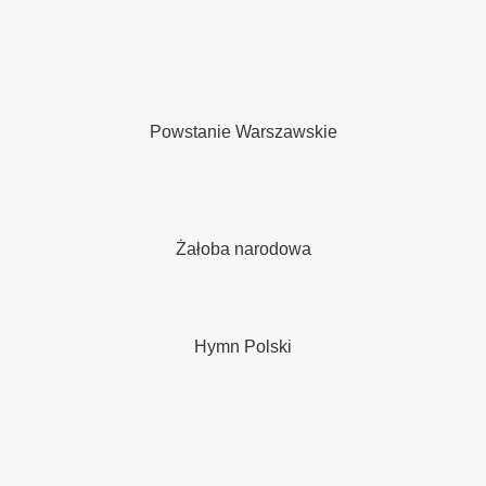
Powstanie Warszawskie
do siebie
Żałoba narodowa
En Callejon De Hamel
 style - Exciting Salsa
Hymn Polski
ente