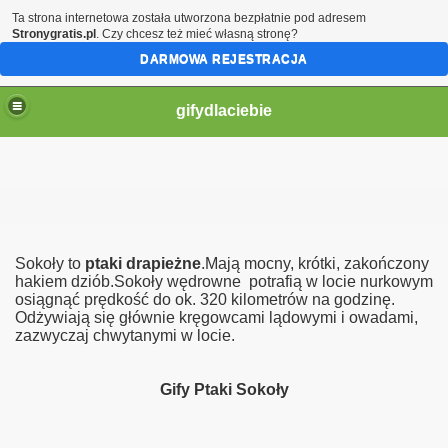
Ta strona internetowa została utworzona bezpłatnie pod adresem
Stronygratis.pl
. Czy chcesz też mieć własną stronę?
DARMOWA REJESTRACJA
gifydlaciebie
Sokoły to
ptaki drapieżne
.Mają mocny, krótki, zakończony
hakiem dziób.Sokoły wędrowne potrafią w locie nurkowym
osiągnąć prędkość do ok. 320 kilometrów na godzinę.
Odżywiają się głównie kręgowcami lądowymi i owadami,
zazwyczaj chwytanymi w locie.
Gify Ptaki Sokoły
ą moje serce