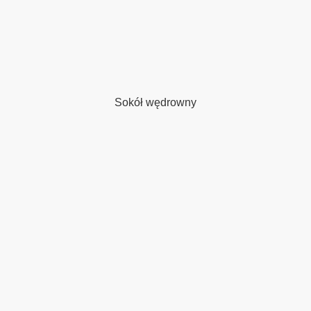
kaliami
 i orzechem wloskim
Sokół wędrowny