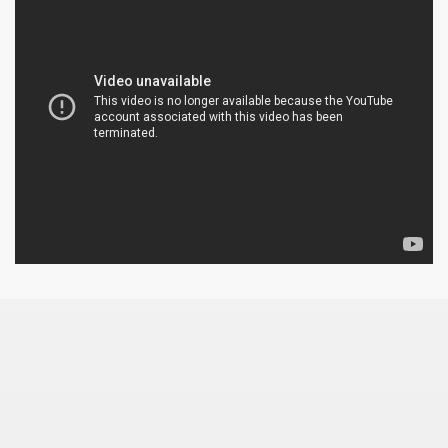
kaliami
 i orzechem wloskim