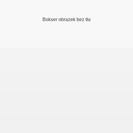
kaliami
Bokser obrazek bez tła
 i orzechem wloskim