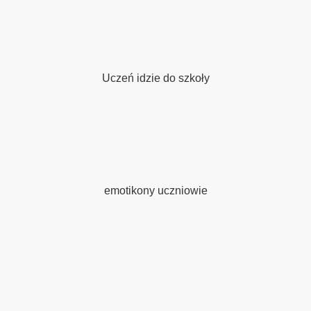
kaliami
 i orzechem wloskim
Uczeń idzie do szkoły
emotikony uczniowie